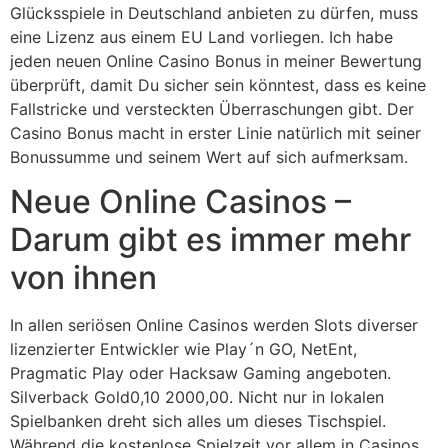
Glücksspiele in Deutschland anbieten zu dürfen, muss
eine Lizenz aus einem EU Land vorliegen. Ich habe
jeden neuen Online Casino Bonus in meiner Bewertung
überprüft, damit Du sicher sein könntest, dass es keine
Fallstricke und versteckten Überraschungen gibt. Der
Casino Bonus macht in erster Linie natürlich mit seiner
Bonussumme und seinem Wert auf sich aufmerksam.
Neue Online Casinos –
Darum gibt es immer mehr
von ihnen
In allen seriösen Online Casinos werden Slots diverser
lizenzierter Entwickler wie Play´n GO, NetEnt,
Pragmatic Play oder Hacksaw Gaming angeboten.
Silverback Gold0,10 2000,00. Nicht nur in lokalen
Spielbanken dreht sich alles um dieses Tischspiel.
Während die kostenlose Spielzeit vor allem in Casinos