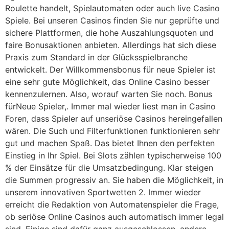
Roulette handelt, Spielautomaten oder auch live Casino
Spiele. Bei unseren Casinos finden Sie nur geprüfte und
sichere Plattformen, die hohe Auszahlungsquoten und
faire Bonusaktionen anbieten. Allerdings hat sich diese
Praxis zum Standard in der Glücksspielbranche
entwickelt. Der Willkommensbonus für neue Spieler ist
eine sehr gute Möglichkeit, das Online Casino besser
kennenzulernen. Also, worauf warten Sie noch. Bonus
fürNeue Spieler,. Immer mal wieder liest man in Casino
Foren, dass Spieler auf unseriöse Casinos hereingefallen
wären. Die Such und Filterfunktionen funktionieren sehr
gut und machen Spaß. Das bietet Ihnen den perfekten
Einstieg in Ihr Spiel. Bei Slots zählen typischerweise 100
% der Einsätze für die Umsatzbedingung. Klar steigen
die Summen progressiv an. Sie haben die Möglichkeit, in
unserem innovativen Sportwetten 2. Immer wieder
erreicht die Redaktion von Automatenspieler die Frage,
ob seriöse Online Casinos auch automatisch immer legal
sind. Einige sind dafür ganz ausgeschlossen, andere