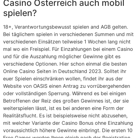
Casino Österreich auch mobil
spielen?
18+, Verantwortungsbewusst spielen and AGB gelten.
Bei täglichem spielen in verschiedenen Summen und mit
verschiedenen Einsätzen teilweise 1 Wochen lang nicht
mal wo ein Freispiel. Für Einzahlungen bei einem Casino
und für die Auszahlung möglicher Gewinne gibt es
verschiedene Optionen. Hier schon einmal die besten
Online Casino Seiten in Deutschland 2023. Solltet ihr
euer Spielen einschränken wollen, findet ihr aus der
Website von OASIS einen Antrag zu vorrübergehenden
oder vollständigen Sperrung. Während es bei einigen
Betroffenen der Reiz des großen Gewinnes ist, der sie
weiterspielen lässt, ist es bei anderen eine Form der
Realitätsflucht. Es ist beispielsweise nicht abzusehen,
mit welcher Variante der Casino Bonus ohne Einzahlung
voraussichtlich höhere Gewinne einbringt. Die ersten 10
Free Games werden Ihnen gleich nach der Registration