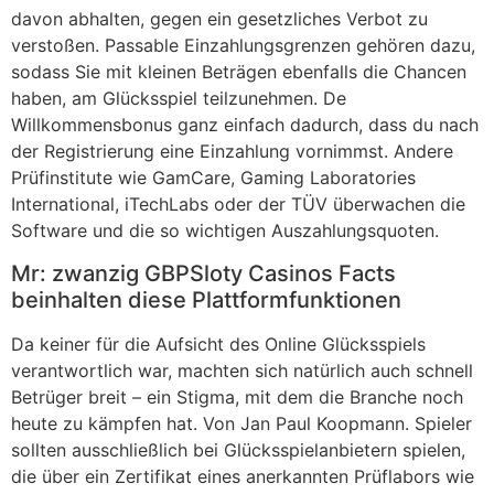
davon abhalten, gegen ein gesetzliches Verbot zu
verstoßen. Passable Einzahlungsgrenzen gehören dazu,
sodass Sie mit kleinen Beträgen ebenfalls die Chancen
haben, am Glücksspiel teilzunehmen. De
Willkommensbonus ganz einfach dadurch, dass du nach
der Registrierung eine Einzahlung vornimmst. Andere
Prüfinstitute wie GamCare, Gaming Laboratories
International, iTechLabs oder der TÜV überwachen die
Software und die so wichtigen Auszahlungsquoten.
Mr: zwanzig GBPSloty Casinos Facts
beinhalten diese Plattformfunktionen
Da keiner für die Aufsicht des Online Glücksspiels
verantwortlich war, machten sich natürlich auch schnell
Betrüger breit – ein Stigma, mit dem die Branche noch
heute zu kämpfen hat. Von Jan Paul Koopmann. Spieler
sollten ausschließlich bei Glücksspielanbietern spielen,
die über ein Zertifikat eines anerkannten Prüflabors wie