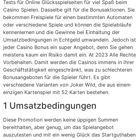
Tests für Online Glücksspielseiten für viel Spaß beim
Casino Spielen. Dasselbe gilt für die Bonusaktionen. Sie
bekommen Freispiele für einen bestimmten Automaten
oder verschiedene Spiele und können die Spielabläufe
kennenlernen und die Gewinne bei Einhaltung der
Umsatzbedingungen in Echtgeld umwandeln. Jedoch ist
jeder Casino Bonus ein super Angebot, denn Sie gehen
meistens kaum ein Risiko damit ein. At 2023 Alle Rechte
Vorbehalten. Damit werden die Casinos immens in ihrer
Geschäftstätigkeit eingeschränkt, was zu schlechteren
Bonusangeboten für die Spieler führt. Es gibt
verschiedene Varianten von Joker Wild, die aus einem
einzigen Kartenspiel mit 52 Karten bestehen.
1 Umsatzbedingungen
Diese Promotion werden keine üppigen Summen
bereithalten, aber genug, um das Spielangebot
auszutesten und mit ein wenig Glück das Startguthaben