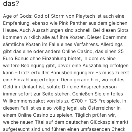
das?
Age of Gods: God of Storm von Playtech ist auch eine
Empfehlung, ebenso wie Pink Panther aus dem gleichen
Hause. Auch Auszahlungen sind schnell. Bei diesen Slots
kommen wirklich alle auf ihre Kosten. Dieser übernimmt
sämtliche Kosten im Falle eines Verfahrens. Allerdings
gibt das eine oder andere Online Casino, das einen 25
Euro Bonus ohne Einzahlung bietet, in dem es eine
weitere Bedingung gibt, bevor eine Auszahlung erfolgen
kann – trotz erfüllter Bonusbedingungen: Es muss zuerst
eine Einzahlung erfolgen. Denn gerade hier, wo echtes
Geld im Umlauf ist, solute Dir eine Ansprechperson
immer sofort zur Seite stehen. Genießen Sie ein tolles
Willkommenspaket von bis zu €700 + 125 Freispiele. In
diesem Fall ist es also völlig legal, als Österreicher in
einem Online Casino zu spielen. Täglich prüfen wir,
welche neuen Titel auf dem deutschen Glücksspielmarkt
aufgetaucht sind und führen einen umfassenden Check