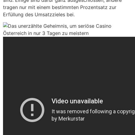
tragen nur mit einem bestimmten Prozentsatz zur
Erfüllung des Umsatzzieles bei.