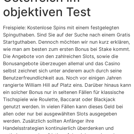
objektiven Test
Freispiele: Kostenlose Spins mit einem festgelegten
Spinguthaben. Sind Sie auf der Suche nach einem Gratis
Startguthaben. Dennoch möchten wir nun kurz erklären,
wie man am besten zum ersten Bonus bei Stake kommt.
Die Angebote von den zahlreichen Slots, sowie die
Bonusangebote überzeugen allemal und das Casino
selbst zeichnet sich unter anderem auch durch seine
Benutzerfreundlichkeit aus. Noch vor einigen Jahren
rangierte William Hill auf Platz eins. Darüber hinaus kann
ein solcher Bonus nur in seltenen Fällen für klassische
Tischspiele wie Roulette, Baccarat oder Blackjack
genutzt werden. In vielen Fällen kann dieses Geld bei
allen oder nur bei ausgewählten Slots ausgegeben
werden. Zusätzlich sollten Anfänger ihre
Handelsstrategien kontinuierlich überdenken und