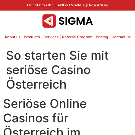
Limited Time Offer: 50% Off for 4 Months
Buy Now & Save
About us
Products
Services
Referral Program
Pricing
Contact us
So starten Sie mit
seriöse Casino
Österreich
Seriöse Online
Casinos für
Österreich im