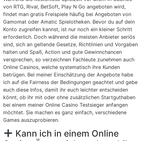
von RTG, Rival, BetSoft, Play N Go angeboten wird,
findet man gratis Freispiele häufig bei Angeboten von
Gamomat oder Amatic Spielotheken. Bevor du auf dein
Konto zugreifen kannst, ist nur noch ein kleiner Schritt
erforderlich. Doch während die meisten Anbieter seriös
sind, sich an geltende Gesetze, Richtlinien und Vorgaben
halten und Spaß, Action und gute Gewinnchancen
versprechen, so verzeichnen Fachleute zunehmen auch
Online Casinos, welche systematisch ihre Kunden
betrügen. Bei meiner Einschätzung der Angebote habe
ich auf die Fairness der Bedingungen geachtet und gebe
euch diese Infos, damit ihr euch leichter entscheiden
könnt, ob ihr mit oder ohne zusätzlichen Startguthaben
bei einem meiner Online Casino Testsieger anfangen
möchtet. Sie machen es ganz einfach, verschiedene
Games auszuprobieren.
Kann ich in einem Online