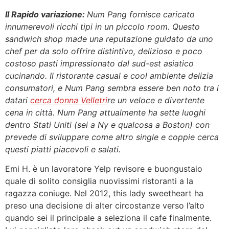
Il Rapido variazione:
Num Pang fornisce caricato
innumerevoli ricchi tipi in un piccolo room. Questo
sandwich shop made una reputazione guidato da uno
chef per da solo offrire distintivo, delizioso e poco
costoso pasti impressionato dal sud-est asiatico
cucinando. Il ristorante casual e cool ambiente delizia
consumatori, e Num Pang sembra essere ben noto tra i
datari
cerca donna Velletri
re un veloce e divertente
cena in città. Num Pang attualmente ha sette luoghi
dentro Stati Uniti (sei a Ny e qualcosa a Boston) con
prevede di sviluppare come altro single e coppie cerca
questi piatti piacevoli e salati.
Emi H. è un lavoratore Yelp revisore e buongustaio
quale di solito consiglia nuovissimi ristoranti a la
ragazza coniuge. Nel 2012, this lady sweetheart ha
preso una decisione di alter circostanze verso l’alto
quando sei il principale a seleziona il cafe finalmente.