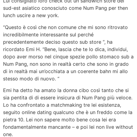
Lui consigliato loro check out un sandwich store del
sud-est asiatico conosciuto come Num Pang per then
lunch uscire a new york.
“Questo è così che non comune che mi sono ritrovato
incredibilmente interessante sul perché
precedentemente deciso questo sub store “, ha
ricordato Emi H. “Bene, lascia che te lo dica, individui,
dopo aver morso nel cinque spezie pollo stomaco sub a
Num Pang, non sono in realtà certo che sono in grado
di in realtà mai un’occhiata a un coerente bahn mi allo
stesso modo di nuovo. “
Emi ha detto ha amato la donna cibo così tanto che si
sia pentita di di essere insicura di Num Pang più veloce.
Lo ha confrontato a matchmaking tre lei esistenza,
seguito online dating qualcuno che è un freddo come la
pietra 10. Lei non sapere molto bene cosa lei era
fondamentalmente mancante – e poi lei non live without
one.