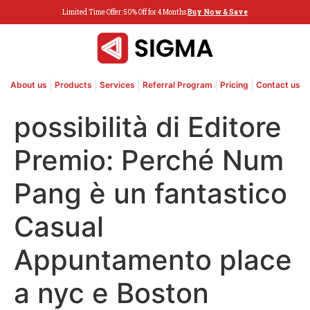
Limited Time Offer: 50% Off for 4 Months
Buy Now & Save
About us
Products
Services
Referral Program
Pricing
Contact us
possibilità di Editore
Premio: Perché Num
Pang è un fantastico
Casual
Appuntamento place
a nyc e Boston