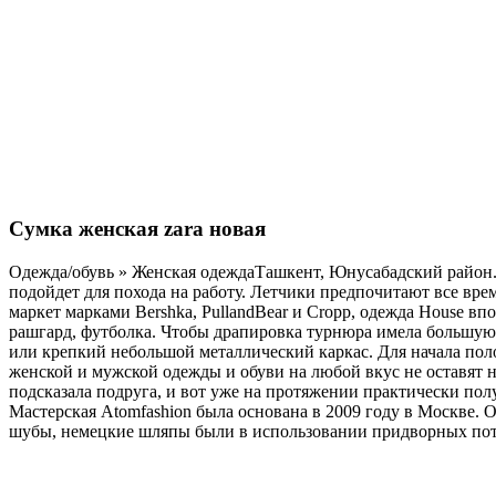
Сумка женская zara новая
Одежда/обувь » Женская одеждаТашкент, Юнусабадский район. 
подойдет для похода на работу. Летчики предпочитают все вре
маркет марками Bershka, PullandBear и Cropp, одежда House в
рашгард, футболка. Чтобы драпировка турнюра имела большую
или крепкий небольшой металлический каркас. Для начала пол
женской и мужской одежды и обуви на любой вкус не оставят 
подсказала подруга, и вот уже на протяжении практически полу
Мастерская Atomfashion была основана в 2009 году в Москве. 
шубы, немецкие шляпы были в использовании придворных п