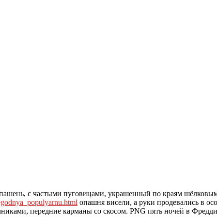
ашень, с частыми пуговицами, украшенный по краям шёлковым
segodnya_populyarnu.html
опашня висели, а руки продевались в ос
иками, передние карманы со скосом. PNG пять ночей в Фредди. 