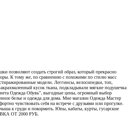
шки позволяют создать строгий образ, который прекрасно
торы. К тому же, по сравнению с похожими по стилю масс
растиражированные модели. Леггинсы, велосипедки, топ,
накрахмаленный кусок ткана, подкладывали мягкие подушечка
ланета Одежда Обувь”, выгодные цены, огромный выбор
енное белье и одежда для дома. Мне магазин Одежда Мастер
ортно чувствовать себя на встрече с друзьями или прогулке.
лыша к груди и покормить. Юпы, кабаты, курты, гусарские
АВКА ОТ 2000 РУБ.