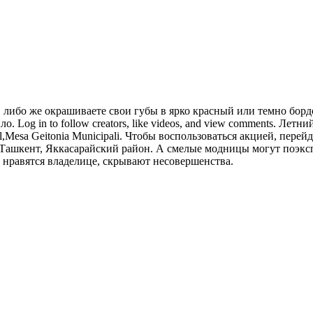
либо же окрашиваете свои губы в ярко красный или темно бордо
 Log in to follow creators, like videos, and view comments. Лет
l,Mesa Geitonia Municipali. Чтобы воспользоваться акцией, пере
даТашкент, Яккасарайский район. А смелые модницы могут поэкс
 нравятся владелице, скрывают несовершенства.