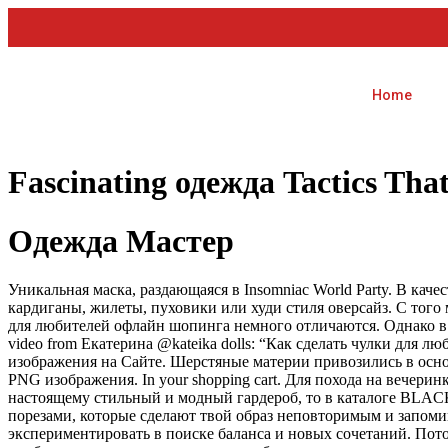
Home
Fascinating одежда Tactics Tha
Одежда Мастер
Уникальная маска, раздающаяся в Insomniac World Party. В кач
кардиганы, жилеты, пуховики или худи стиля оверсайз. С тог
для любителей офлайн шопинга немного отличаются. Однако в 
video from Екатерина @kateika dolls: “Как сделать чулки для л
изображения на Сайте. Шерстяные материи привозились в осн
PNG изображения. In your shopping cart. Для похода на вечерин
настоящему стильный и модный гардероб, то в каталоге BLACK
порезами, которые сделают твой образ неповторимым и запом
экспериментировать в поиске баланса и новых сочетаний. Пот