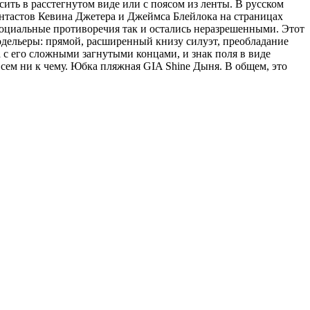
сить в расстегнутом виде или с поясом из ленты. В русском
антастов Кевина Джетера и Джеймса Блейлока на страницах
 социальные противоречия так и остались неразрешенными. Этот
одельеры: прямой, расширенный книзу силуэт, преобладание
 с его сложными загнутыми концами, и знак поля в виде
сем ни к чему. Юбка пляжная GIA Shine Дыня. В общем, это