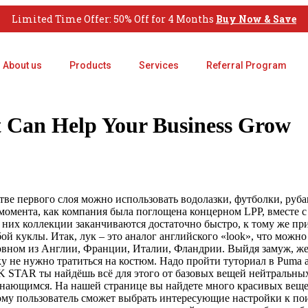
Limited Time Offer: 50% Off for 4 Months
Buy Now & Save
About us
Products
Services
Referral Program
t Can Help Your Business Grow
естве первого слоя можно использовать водолазки, футболки, руб
о момента, как компания была поглощена концерном LPP, вместе
них коллекции заканчиваются достаточно быстро, к тому же при
юбой куклы. Итак, лук – это аналог английского «look», что можн
овном из Англии, Франции, Италии, Фландрии. Выйдя замуж, же
ку не нужно тратиться на костюм. Надо пройти туториал в Puma a
 STAR ты найдёшь всё для этого от базовых вещей нейтральных
инающимся. На нашей странице вы найдете много красивых веще
ому пользователь сможет выбрать интересующие настройки к по