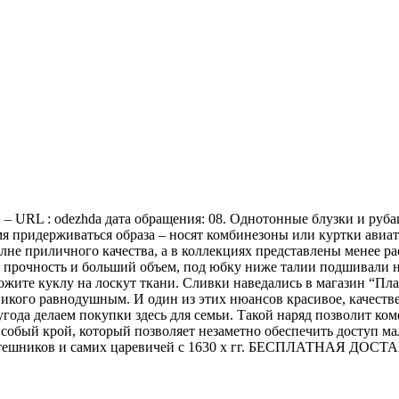
– URL : odezhda дата обращения: 08. Однотонные блузки и руба
мя придерживаться образа – носят комбинезоны или куртки авиа
полне приличного качества, а в коллекциях представлены менее 
 прочность и больший объем, под юбку ниже талии подшивали 
ожите куклу на лоскут ткани. Сливки наведались в магазин “П
никого равнодушным. И один из этих нюансов красивое, качеств
года делаем покупки здесь для семьи. Такой наряд позволит комф
Особый крой, который позволяет незаметно обеспечить доступ ма
отешников и самих царевичей с 1630 х гг. БЕСПЛАТНАЯ ДОСТ