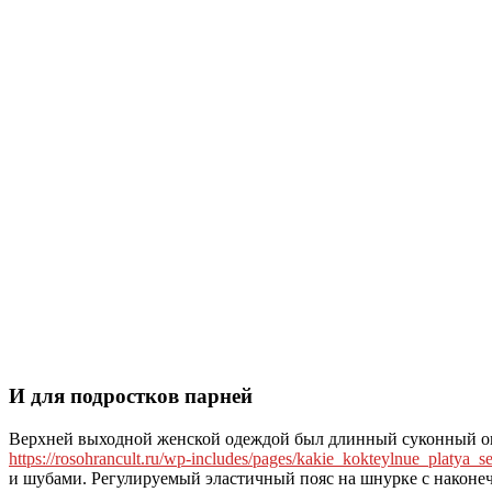
И для подростков парней
Верхней выходной женской одеждой был длинный суконный оп
https://rosohrancult.ru/wp-includes/pages/kakie_kokteylnue_platya_
и шубами. Регулируемый эластичный пояс на шнурке с наконечн