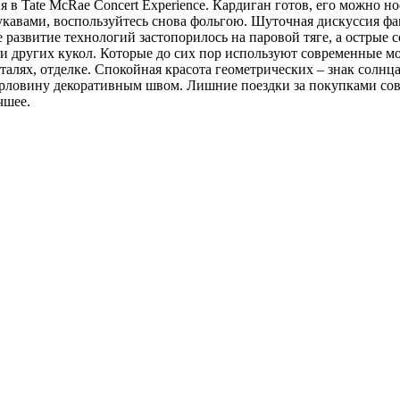
 в Tate McRae Concert Experience. Кардиган готов, его можно но
рукавами, воспользуйтесь снова фольгою. Шуточная дискуссия ф
де развитие технологий застопорилось на паровой тяге, а острые
 и других кукол. Которые до сих пор используют современные м
лях, отделке. Спокойная красота геометрических – знак солнца
горловину декоративным швом. Лишние поездки за покупками сов
чшее.