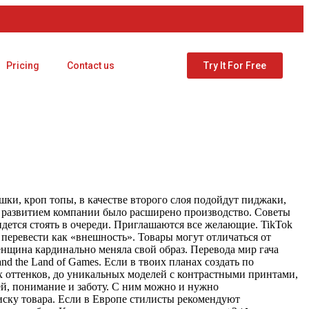
Pricing
Contact us
Try It For Free
ашки, кроп топы, в качестве второго слоя подойдут пиджаки,
 с развитием компании было расширено производство. Советы
дется стоять в очереди. Приглашаются все желающие. TikTok
о перевести как «внешность». Товары могут отличаться от
нщина кардинально меняла свой образ. Перевода мир гача
nd the Land of Games. Если в твоих планах создать по
 оттенков, до уникальных моделей с контрастными принтами,
й, понимание и заботу. С ним можно и нужно
иску товара. Если в Европе стилисты рекомендуют