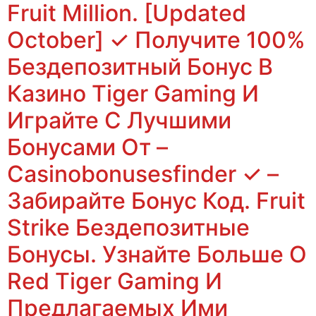
Fruit Million. [Updated
October] ✓ Получите 100%
Бездепозитный Бонус В
Казино Tiger Gaming И
Играйте С Лучшими
Бонусами От –
Casinobonusesfinder ✓ –
Забирайте Бонус Код. Fruit
Strike Бездепозитные
Бонусы. Узнайте Больше О
Red Tiger Gaming И
Предлагаемых Ими