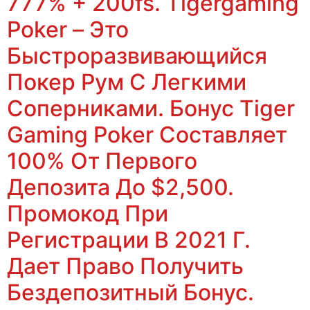
777% + 200fs. Tigergaming
Poker – Это
Быстроразвивающийся
Покер Рум С Легкими
Соперниками. Бонус Tiger
Gaming Poker Составляет
100% От Первого
Депозита До $2,500.
Промокод При
Регистрации В 2021 Г.
Дает Право Получить
Бездепозитный Бонус.