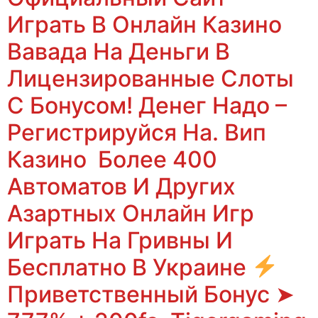
Играть В Онлайн Казино
Вавада На Деньги В
Лицензированные Слоты
С Бонусом! Денег Надо –
Регистрируйся На. Вип
Казино
Более 400
Автоматов И Других
Азартных Онлайн Игр
Играть На Гривны И
Бесплатно В Украине
Приветственный Бонус ➤