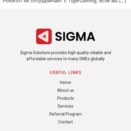
Pokeroff не сотрудничает с TigerGaming, если вы […]
Sigma Solutions provides high quality reliable and
affordable services to many SMEs globally
USEFUL LINKS
Home
About us
Products
Services
Referral Program
Contact