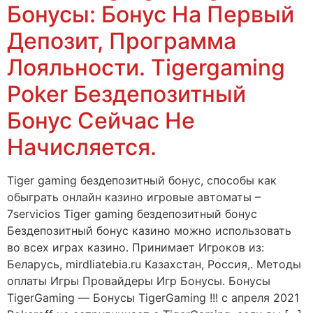
Бонусы: Бонус На Первый
Депозит, Программа
Лояльности. Tigergaming
Poker Бездепозитный
Бонус Сейчас Не
Начисляется.
Tiger gaming бездепозитный бонус, способы как
обыграть онлайн казино игровые автоматы –
7servicios Tiger gaming бездепозитный бонус
Бездепозитный бонус казино можно использовать
во всех играх казино. Принимает Игроков из:
Беларусь, mirdliatebia.ru Казахстан, Россия,. Методы
оплаты Игры Провайдеры Игр Бонусы. Бонусы
TigerGaming — Бонусы TigerGaming !!! с апреля 2021