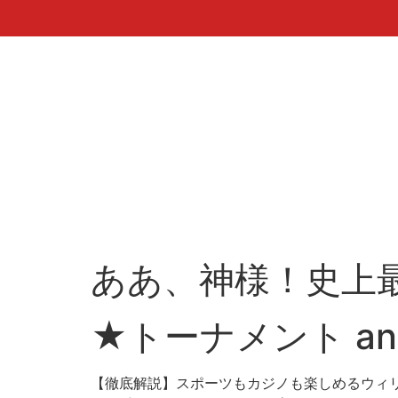
ああ、神様！史上
★トーナメント a
【徹底解説】スポーツもカジノも楽しめるウィリアムヒル