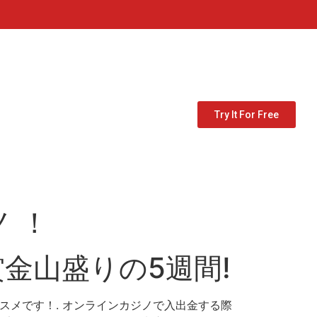
Try It For Free
 ！
賞金山盛りの5週間!
Sがオススメです！. オンラインカジノで入出金する際