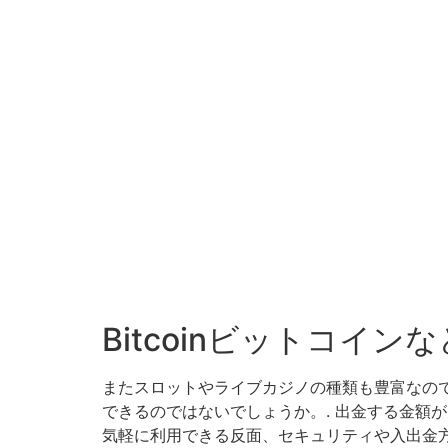
Bitcoinビットコ
またスロットやライブカジノの種類も豊富なので
できるのではないでしょうか。. 出金する金額
気軽に利用できる反面、セキュリティや入出金方