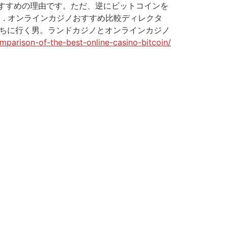
すすめの理由です。ただ、逆にビットコインを
. オンラインカジノおすすめ比較ディレクタ
打ちに行く男。ランドカジノとオンラインカジノ
mparison-of-the-best-online-casino-bitcoin/