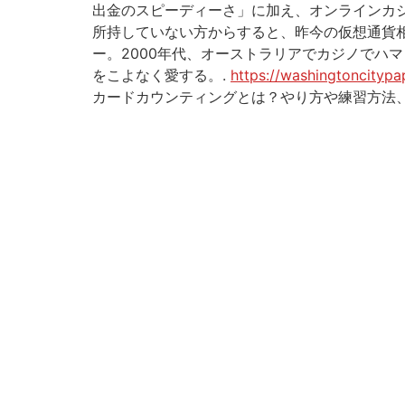
出金のスピーディーさ」に加え、オンラインカ
所持していない方からすると、昨今の仮想通貨相
ー。2000年代、オーストラリアでカジノでハ
をこよなく愛する。.
https://washingtoncitypa
カードカウンティングとは？やり方や練習方法、