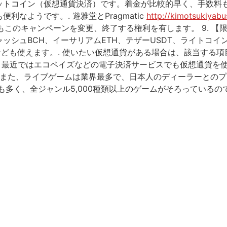
ットコイン（仮想通貨決済）です。着金が比較的早く、手数料
なようです。. 遊雅堂とPragmatic
http://kimotsukiyab
このキャンペーンを変更、終了する権利を有します。 9. 【限定】
ッシュBCH、イーサリアムETH、テザーUSDT、ライトコイン
Bなども使えます。. 使いたい仮想通貨がある場合は、該当する
. 最近ではエコペイズなどの電子決済サービスでも仮想通貨を
 また、ライブゲームは業界最多で、日本人のディーラーとの
も多く、全ジャンル5,000種類以上のゲームがそろっているの