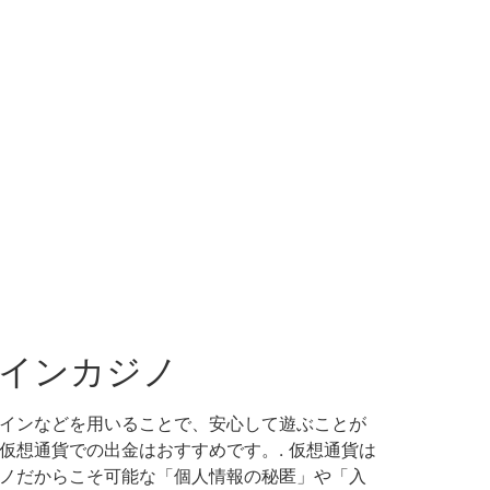
ラインカジノ
コインなどを用いることで、安心して遊ぶことが
仮想通貨での出金はおすすめです。. 仮想通貨は
ジノだからこそ可能な「個人情報の秘匿」や「入